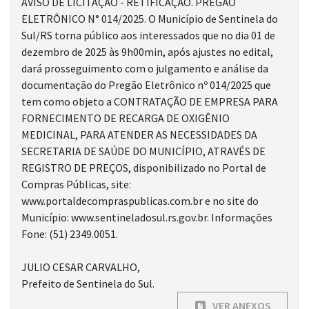
AVISO DE LICITAÇÃO - RETIFICAÇÃO. PREGÃO
ELETRÔNICO N° 014/2025. O Município de Sentinela do
Sul/RS torna público aos interessados que no dia 01 de
dezembro de 2025 às 9h00min, após ajustes no edital,
dará prosseguimento com o julgamento e análise da
documentação do Pregão Eletrônico nº 014/2025 que
tem como objeto a CONTRATAÇÃO DE EMPRESA PARA
FORNECIMENTO DE RECARGA DE OXIGÊNIO
MEDICINAL, PARA ATENDER AS NECESSIDADES DA
SECRETARIA DE SAÚDE DO MUNICÍPIO, ATRAVÉS DE
REGISTRO DE PREÇOS, disponibilizado no Portal de
Compras Públicas, site:
www.portaldecompraspublicas.com.br e no site do
Município: www.sentineladosul.rs.gov.br. Informações
Fone: (51) 2349.0051.
JULIO CESAR CARVALHO,
Prefeito de Sentinela do Sul.
VER ANEXOS