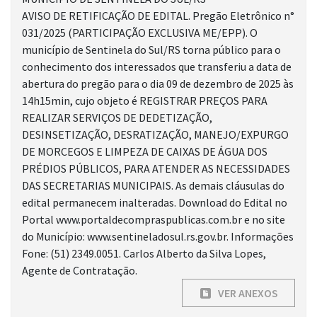
AVISO DE RETIFICAÇÃO DE EDITAL. Pregão Eletrônico n°
031/2025 (PARTICIPAÇÃO EXCLUSIVA ME/EPP). O
município de Sentinela do Sul/RS torna público para o
conhecimento dos interessados que transferiu a data de
abertura do pregão para o dia 09 de dezembro de 2025 às
14h15min, cujo objeto é REGISTRAR PREÇOS PARA
REALIZAR SERVIÇOS DE DEDETIZAÇÃO,
DESINSETIZAÇÃO, DESRATIZAÇÃO, MANEJO/EXPURGO
DE MORCEGOS E LIMPEZA DE CAIXAS DE ÁGUA DOS
PRÉDIOS PÚBLICOS, PARA ATENDER AS NECESSIDADES
DAS SECRETARIAS MUNICIPAIS. As demais cláusulas do
edital permanecem inalteradas. Download do Edital no
Portal www.portaldecompraspublicas.com.br e no site
do Município: www.sentineladosul.rs.gov.br. Informações
Fone: (51) 2349.0051. Carlos Alberto da Silva Lopes,
Agente de Contratação.
VER ANEXOS