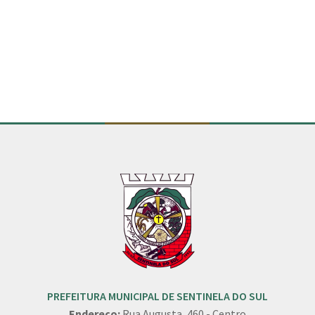
Conteúdo Rodapé
PREFEITURA MUNICIPAL DE SENTINELA DO SUL
Endereço:
Rua Augusta, 460 - Centro