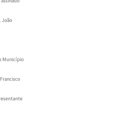
i assinado
. João
o Município
 Francisco
presentante