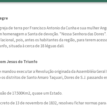
legre
reja de terra por Francisco Antonio da Cunha e sua mulher Angé
em homenagem a Santa de devoção. "Nossa Senhora das Dores".
cional, pois, antes os habitantes da região, para terem acess
nfo, situada à cerca de 18 léguas dali.
 Bom Jesus do Triunfo
e mandou executar a Revolução originada da Assembléia Geral L
 os distritos de Santo Amaro Taquari, Dores de S.J. passando es
nsão de 17.500Km2, quase um Estado.
Decreto de 13 de novembro de 1832, resolveu fichar normas para 