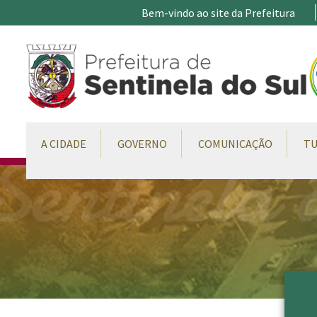
Ir para conteúdo principal
Bem-vindo ao site da Prefeitura
CONTEÚDO DO MENU
A CIDADE
GOVERNO
COMUNICAÇÃO
TU
Conteúdo Principal