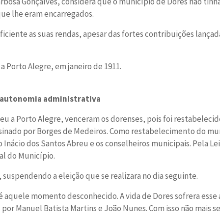
arbosa Gonçalves, considera que o município de Dores não tinh
 que lhe eram encarregados.
iciente as suas rendas, apesar das fortes contribuições lançad
a Porto Alegre, em janeiro de 1911.
a autonomia administrativa
u a Porto Alegre, venceram os dorenses, pois foi restabelecid
sinado por Borges de Medeiros. Como restabelecimento do muni
 Inácio dos Santos Abreu e os conselheiros municipais. Pela Le
l do Município.
, suspendendo a eleição que se realizara no dia seguinte.
é aquele momento desconhecido. A vida de Dores sofrera esse 
 Manuel Batista Martins e João Nunes. Com isso não mais se 