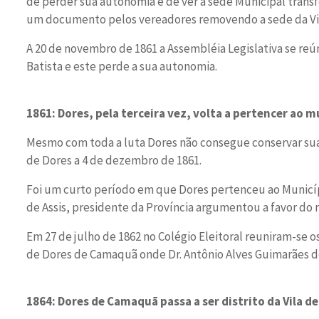
de perder sua autonomia e de ver a sede Municipal transf
um documento pelos vereadores removendo a sede da Vil
A 20 de novembro de 1861 a Assembléia Legislativa se reú
Batista e este perde a sua autonomia.
1861: Dores, pela terceira vez, volta a pertencer ao m
Mesmo com toda a luta Dores não consegue conservar sua 
de Dores a 4 de dezembro de 1861.
Foi um curto período em que Dores pertenceu ao Municíp
de Assis, presidente da Província argumentou a favor do
Em 27 de julho de 1862 no Colégio Eleitoral reuniram-se 
de Dores de Camaquã onde Dr. Antônio Alves Guimarães d
1864: Dores de Camaquã passa a ser distrito da Vila 