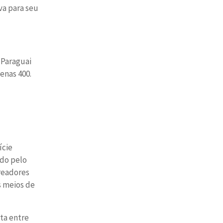
va para seu
 Paraguai
enas 400.
ície
ado pelo
ereadores
s meios de
uta entre