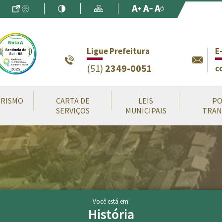
Ir para o Conteúdo
Acessibilidade
Alto Contraste
Mapa do Site
Aumentar Fo
Diminuir Fon
Fonte Origin
Ligue Prefeitura
E
(51)
2349-0051
c
RISMO
CARTA DE
LEIS
PO
SERVIÇOS
MUNICIPAIS
TRAN
Você está em:
História