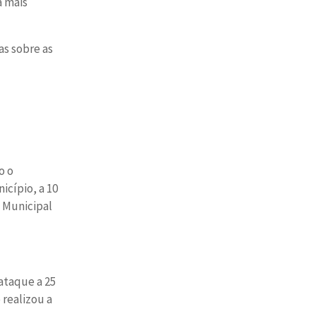
a mais
as sobre as
o o
cípio, a 10
i Municipal
ataque a 25
realizou a