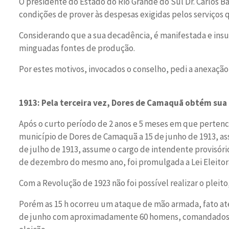
O presidente do Estado do Rio Grande do Sul Dr. Carlos B
condições de prover às despesas exigidas pelos serviços
Considerando que a sua decadência, é manifestada e insuf
minguadas fontes de produção.
Por estes motivos, invocados o conselho, pedi a anexação 
1913: Pela terceira vez, Dores de Camaquã obtém su
Após o curto período de 2 anos e 5 meses em que pertence
município de Dores de Camaquã a 15 de junho de 1913, as
de julho de 1913, assume o cargo de intendente provisório
de dezembro do mesmo ano, foi promulgada a Lei Eleitora
Com a Revolução de 1923 não foi possível realizar o pleito
Porém as 15 h ocorreu um ataque de mão armada, fato at
de junho com aproximadamente 60 homens, comandados por