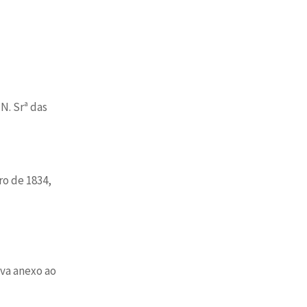
N. Srª das
ro de 1834,
ava anexo ao