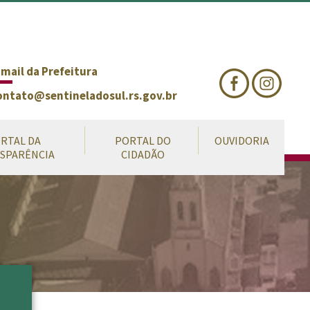
nte
te
al
-mail da Prefeitura
ontato@sentineladosul.rs.gov.br
RTAL DA
PORTAL DO
OUVIDORIA
SPARÊNCIA
CIDADÃO