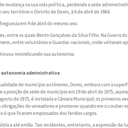
e mudança na sua vida política, perdendo a sede administrati
 seu território o Distrito de Dores, à 6 de abril de 1864.
 freguesia em 9 de abril do mesmo ano.
es, entre os quais Bento Gonçalves da Silva Filho. Na Guerra do
ns, entre voluntários e Guardas-nacionais, onde voltaram ap
ontinuou reivindicando sua autonomia.
a autonomia administrativa
qualidade de município autônomo, Dores, embora com a superf
 a posição de sede de município em 19 de abril de 1875, assin
gosto de 1875, é instalada a Câmara Municipal; os primeiros v
s obrigações de vereadores e promover quando em si couber o
to é que ficaram empossados dos feridos cargos.
blica até então. Tais incidentes, entretanto, a expressão de l