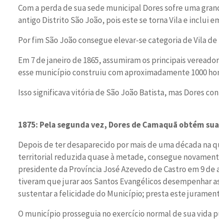
Com a perda de sua sede municipal Dores sofre uma grand
antigo Distrito São João, pois este se torna Vila e inclui em
Por fim São João consegue elevar-se categoria de Vila de
Em 7 de janeiro de 1865, assumiram os principais vereador
esse município construiu com aproximadamente 1000 home
Isso significava vitória de São João Batista, mas Dores c
1875: Pela segunda vez, Dores de Camaquã obtém su
Depois de ter desaparecido por mais de uma década na 
territorial reduzida quase à metade, consegue novamente
presidente da Província José Azevedo de Castro em 9 de a
tiveram que jurar aos Santos Evangélicos desempenhar a
sustentar a felicidade do Município; presta este juramen
O município prosseguia no exercício normal de sua vida pú