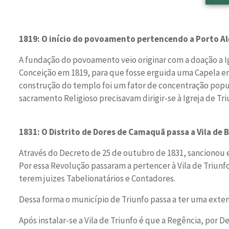
1819: O início do povoamento pertencendo a Porto A
A fundação do povoamento veio originar com a doação a Ig
Conceição em 1819, para que fosse erguida uma Capela 
construção do templo foi um fator de concentração popula
sacramento Religioso precisavam dirigir-se à Igreja de Triu
1831: O Distrito de Dores de Camaquã passa a Vila de
Através do Decreto de 25 de outubro de 1831, sancionou 
Por essa Revolução passaram a pertencer à Vila de Triunfo
terem juizes Tabelionatários e Contadores.
Dessa forma o município de Triunfo passa a ter uma exte
Após instalar-se a Vila de Triunfo é que a Regência, por 