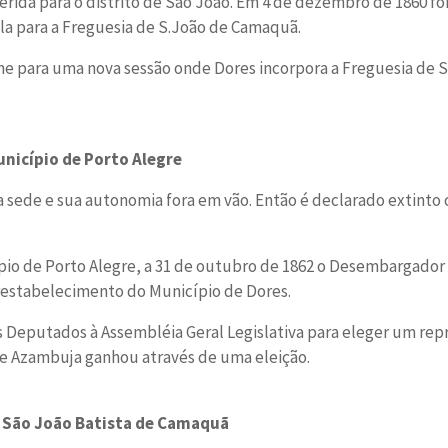
erida para o distrito de São João. Em 4 de dezembro de 1860 fo
a para a Freguesia de S.João de Camaquã.
ne para uma nova sessão onde Dores incorpora a Freguesia de S
unicípio de Porto Alegre
sede e sua autonomia fora em vão. Então é declarado extinto 
io de Porto Alegre, a 31 de outubro de 1862 o Desembargador
 restabelecimento do Município de Dores.
os Deputados à Assembléia Geral Legislativa para eleger um re
e Azambuja ganhou através de uma eleição.
de São João Batista de Camaquã