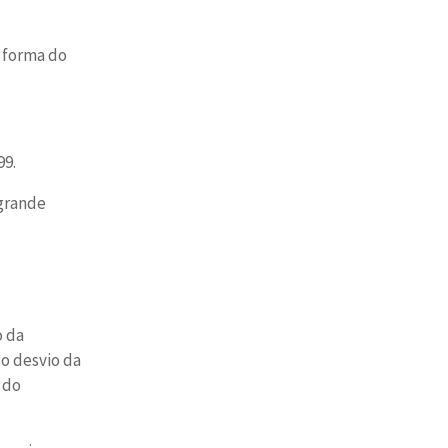
 forma do
99.
 grande
o da
o desvio da
 do