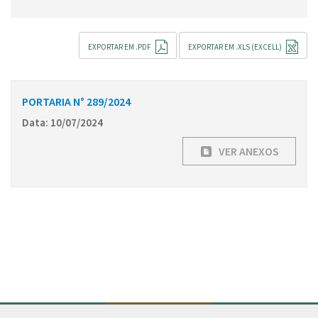
EXPORTAR EM .PDF
EXPORTAR EM .XLS (EXCELL)
PORTARIA N° 289/2024
Data: 10/07/2024
VER ANEXOS
Conteúdo Rodapé