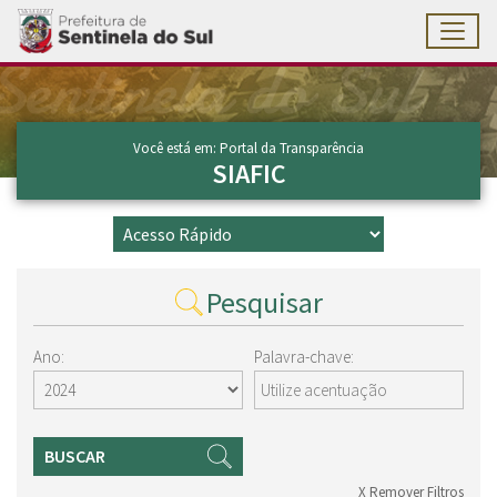
Toggl
Ir para conteúdo principal
Conteúdo Principal
Você está em: Portal da Transparência
SIAFIC
Pesquisar
Ano:
Palavra-chave:
BUSCAR
X Remover Filtros