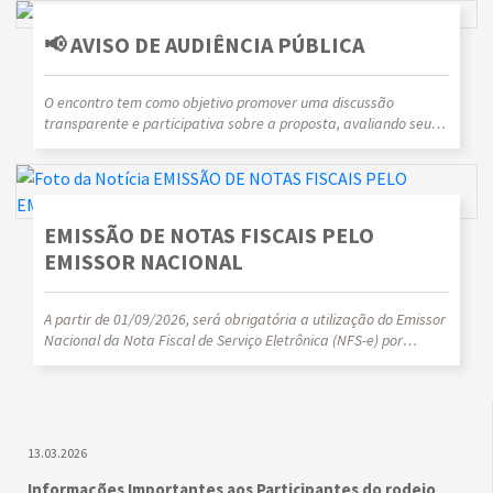
📢 AVISO DE AUDIÊNCIA PÚBLICA
O encontro tem como objetivo promover uma discussão
transparente e participativa sobre a proposta, avaliando seus
impactos, benefícios e reflexos para o desenvolvimento urbano,
social e econômico da cidade.
EMISSÃO DE NOTAS FISCAIS PELO
EMISSOR NACIONAL
A partir de 01/09/2026, será obrigatória a utilização do Emissor
Nacional da Nota Fiscal de Serviço Eletrônica (NFS-e) por
empresas optantes pelo Simples Nacional.
13.03.2026
Informações Importantes aos Participantes do rodeio