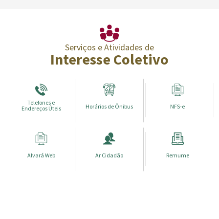
Serviços e Atividades de
Interesse Coletivo
Telefones e
Horários de Ônibus
NFS-e
Endereços Úteis
Alvará Web
Ar Cidadão
Remume
Conteúdo Rodapé