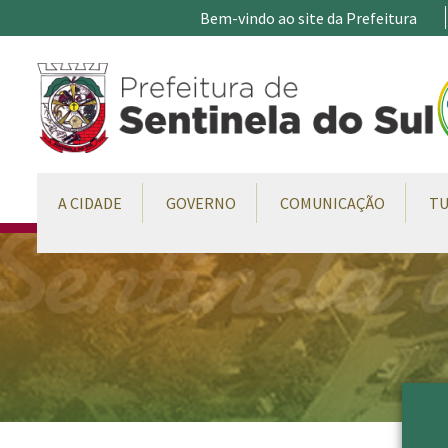
Ir para conteúdo principal
Bem-vindo ao site da Prefeitura
CONTEÚDO DO MENU
A CIDADE
GOVERNO
COMUNICAÇÃO
TU
Conteúdo Principal