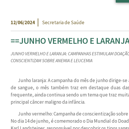
12/06/2024
Secretaria de Saúde
==JUNHO VERMELHO E LARANJ
JUNHO VERMELHO E LARANJA: CAMPANHAS ESTIMULAM DOAÇÃO
CONSCIENTIZAM SOBRE ANEMIA E LEUCEMIA
Junho laranja: A campanha do mês de junho dirige-se
de sangue, o mês também traz em destaque duas das c
frequente, ainda continua sendo um tema que traz muita
principal câncer maligno da infância.
Junho vermelho: Campanha de conscientização sobre a
No dia 14 de junho, é comemorado o Dia Mundial do Doa
Karl Landsteiner, responsável por descobrir os tipos sang