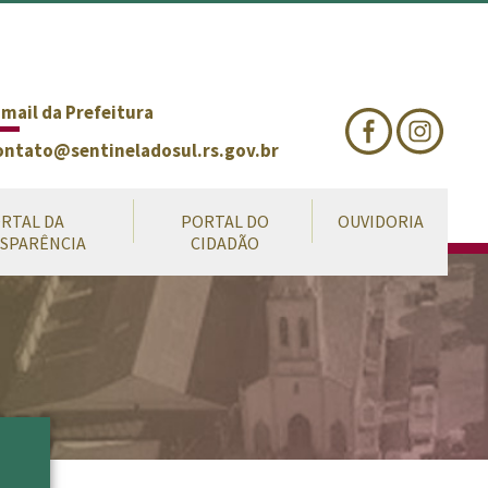
nte
te
al
-mail da Prefeitura
ontato@sentineladosul.rs.gov.br
RTAL DA
PORTAL DO
OUVIDORIA
SPARÊNCIA
CIDADÃO