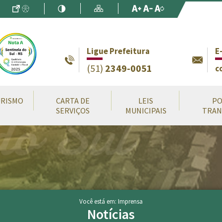
Ir para o Conteúdo
Acessibilidade
Alto Contraste
Mapa do Site
Aumentar Fo
Diminuir Fon
Fonte Origin
Ligue Prefeitura
E
(51)
2349-0051
c
RISMO
CARTA DE
LEIS
PO
SERVIÇOS
MUNICIPAIS
TRAN
Você está em: Imprensa
Notícias