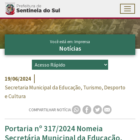
Toggl
Ir para conteúdo principal
Conteúdo Principal
Você está em: Imprensa
Notícias
19/06/2024
Secretaria Municipal da Educação, Turismo, Desporto
e Cultura
COMPARTILHAR NOTÍCIA
Portaria nº 317/2024 Nomeia
Secretária Municipal da Educação,